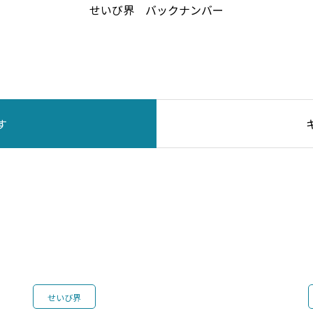
せいび界 バックナンバー
す
書籍紹介
広告掲載
せいび界