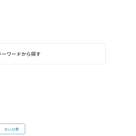
キーワードから探す
【2026年最新】有償運送許可講習・研修（東京・大阪）
せいび界