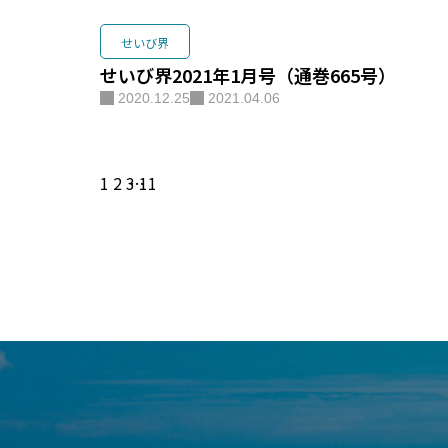
せいび界
せいび界2021年1月号（通巻665号）
2020.12.25
2021.04.06
1
2
3
…
11