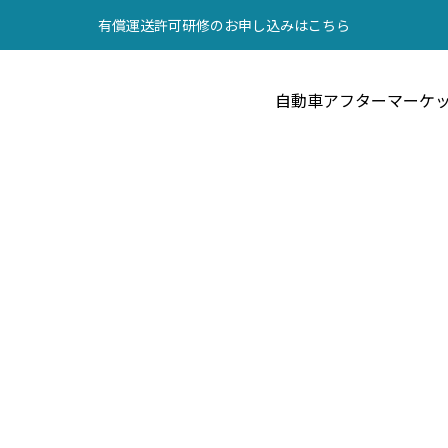
有償運送許可研修のお申し込みはこちら
自動車アフターマーケ
業界の鼓動を、現場から。
整備、部品、リサイクル。
業界の今を読む