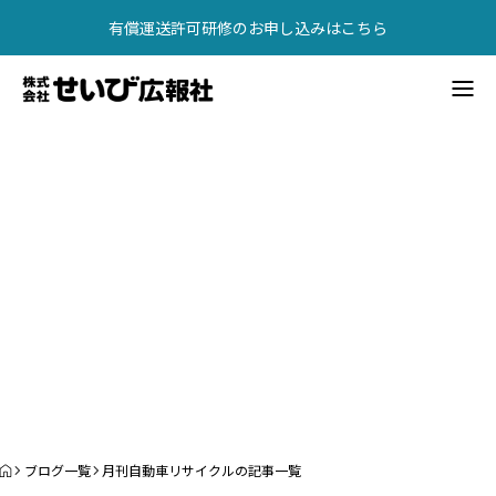
有償運送許可研修のお申し込みはこちら
【2026年最新】有償運送許可講習・研修（東京・大阪）
書籍紹介
。
業
界
の
鼓
動
を
、
現
場
か
ら
。
整
備
、
部
品
、
リ
サ
イ
ク
ル
む
業
界
の
今
を
読
広告掲載
会社概要
お問い合わせ
書籍紹介
有償運送許可研修
問合せ
ブログ一覧
月刊自動車リサイクルの記事一覧