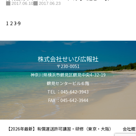
2017.06.10
2017.06.23
1
2
3
…
9
株式会社せいび広報社
〒230-0051
神奈川県横浜市鶴見区鶴見中央4-32-19
鶴見センタービル６階
TEL ：045-642-3943
FAX ：045-642-3944
【2026年最新】有償運送許可講習・研修（東京・大阪）
会社概