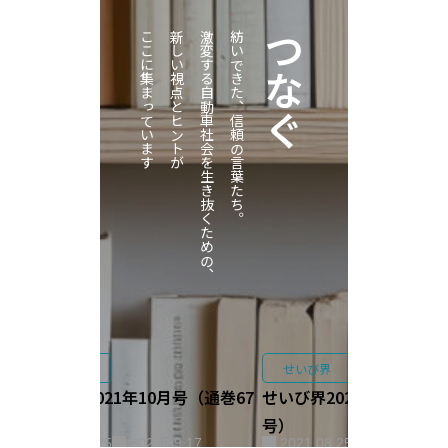
ここに集まっています
新しい視点とヒントが
激変する自動車社会を生き抜くための、
紡いできた、信頼の言葉たち。
つなぐ
せいび界
せいび界
せいび界2021年10月号（通巻67
せいび界2021年9月号（通
5号）
号）
2021.09.25
2025.09.17
2021.08.25
2021.08.28