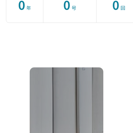
0
0
0
年
号
回
業界を動かす
その一筆が、