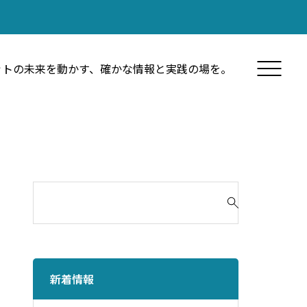
ットの未来を動かす、確かな情報と実践の場を。
検
索
対
象
:
新着情報