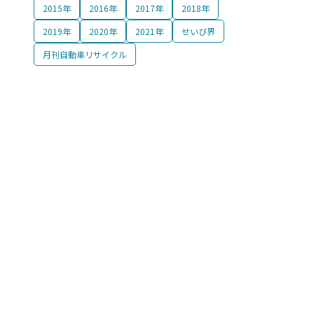
2015年
2016年
2017年
2018年
2019年
2020年
2021年
せいび界
【2026年最新】有償運送許可講習・研修（東京・大阪）
月刊自動車リサイクル