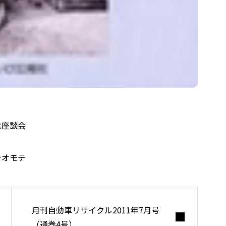
書籍紹介
念座談会
広告掲載
ラオモテ
会社概要
月刊自動車リサイクル2011年7月号
（通巻4号）