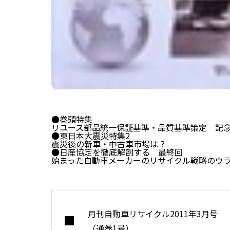
●巻頭特集
リユース部品統一保証基準・品質基準策定 記
●東日本大震災特集2
震災後の新車・中古車市場は？
●日産協定を徹底解剖する 最終回
始まった自動車メーカーのリサイクル戦略のウ
月刊自動車リサイクル2011年3月号
（通巻1号）