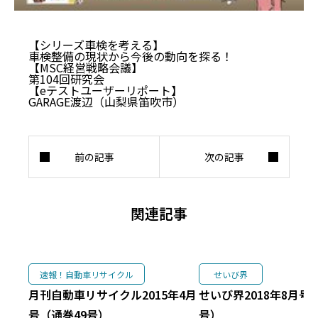
【シリーズ車検を考える】
車検整備の現状から今後の動向を探る！
【MSC経営戦略会議】
第104回研究会
【eテストユーザーリポート】
GARAGE渡辺（山梨県笛吹市）
関連記事
速報！自動車リサイクル
せいび界
月刊自動車リサイクル2015年4月
せいび界2018年8月号（
号（通巻49号）
号）