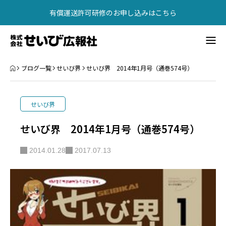
有償運送許可研修のお申し込みはこちら
【2026年最新】有償運送許可講習・研修（東京・大阪）
書籍紹介
ブログ一覧
せいび界
せいび界 2014年1月号（通巻574号）
広告掲載
せいび界
会社概要
せいび界 2014年1月号（通巻574号）
お問い合わせ
2014.01.28
2017.07.13
書籍紹介
有償運送許可研修
問合せ