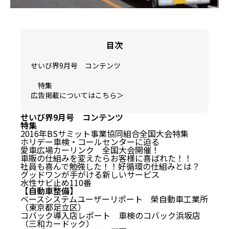
目次
せいび界9月号 コンテンツ
特集
広告掲載についてはこちら＞
せいび界9月号 コンテンツ
特集
せいび界9月号 コンテンツ
2016年BSサミット事業協同組合全国大会特集
ホリデー車検・コールセンターに迫る
愛車広場カーリンク 全国大会開催！
特集
車販の仕組みを変えたらお客様に喜ばれた！！
広告掲載についてはこちら＞
社員も喜んで勉強した！！好循環の仕組みとは？
グッドワンが手がける新しいサービス
水性サビ止め110番
【自動車整備】
ベースシステムユーザーリポート 榮自動車工業所
（東京都足立区）
コバック導入店レポート 車検のコバック浜坂店
（三和カードック）