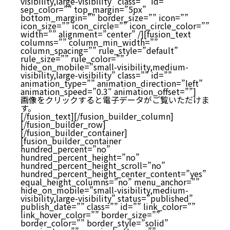
visibility,large-visibility” class=”” id=””
sep_color=”” top_margin=”5px”
bottom_margin=”” border_size=”” icon=””
icon_size=”” icon_circle=”” icon_circle_color=””
width=”” alignment=”center” /][fusion_text
columns=”” column_min_width=””
column_spacing=”” rule_style=”default”
rule_size=”” rule_color=””
hide_on_mobile=”small-visibility,medium-
visibility,large-visibility” class=”” id=””
animation_type=”” animation_direction=”left”
animation_speed=”0.3″ animation_offset=””]
画像をクリックすると電子データがご覧いただけま
す。
[/fusion_text][/fusion_builder_column]
[/fusion_builder_row]
[/fusion_builder_container]
[fusion_builder_container
hundred_percent=”no”
hundred_percent_height=”no”
hundred_percent_height_scroll=”no”
hundred_percent_height_center_content=”yes”
equal_height_columns=”no” menu_anchor=””
hide_on_mobile=”small-visibility,medium-
visibility,large-visibility” status=”published”
publish_date=”” class=”” id=”” link_color=””
link_hover_color=”” border_size=””
border_color=”” border_style=”solid”