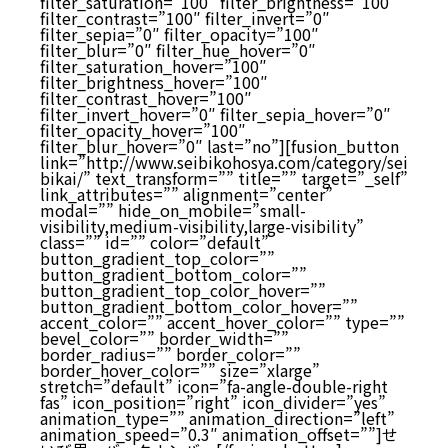
filter_saturation=”100″ filter_brightness=”100″
filter_contrast=”100″ filter_invert=”0″
filter_sepia=”0″ filter_opacity=”100″
filter_blur=”0″ filter_hue_hover=”0″
filter_saturation_hover=”100″
filter_brightness_hover=”100″
filter_contrast_hover=”100″
filter_invert_hover=”0″ filter_sepia_hover=”0″
filter_opacity_hover=”100″
filter_blur_hover=”0″ last=”no”][fusion_button
link=”http://www.seibikohosya.com/category/sei
bikai/” text_transform=”” title=”” target=”_self”
link_attributes=”” alignment=”center”
modal=”” hide_on_mobile=”small-
visibility,medium-visibility,large-visibility”
class=”” id=”” color=”default”
button_gradient_top_color=””
button_gradient_bottom_color=””
button_gradient_top_color_hover=””
button_gradient_bottom_color_hover=””
accent_color=”” accent_hover_color=”” type=””
bevel_color=”” border_width=””
border_radius=”” border_color=””
border_hover_color=”” size=”xlarge”
stretch=”default” icon=”fa-angle-double-right
fas” icon_position=”right” icon_divider=”yes”
animation_type=”” animation_direction=”left”
animation_speed=”0.3″ animation_offset=””]せ