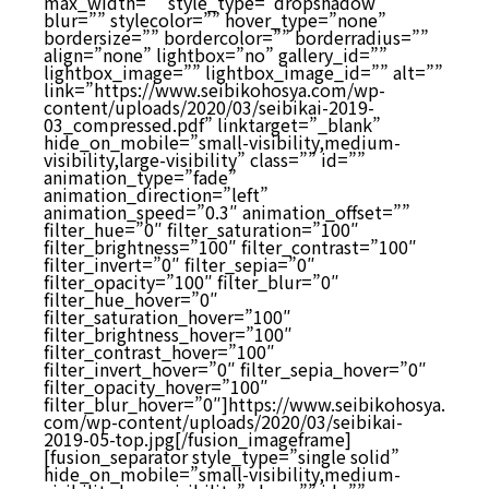
max_width=”” style_type=”dropshadow”
blur=”” stylecolor=”” hover_type=”none”
bordersize=”” bordercolor=”” borderradius=””
align=”none” lightbox=”no” gallery_id=””
lightbox_image=”” lightbox_image_id=”” alt=””
link=”https://www.seibikohosya.com/wp-
content/uploads/2020/03/seibikai-2019-
03_compressed.pdf” linktarget=”_blank”
hide_on_mobile=”small-visibility,medium-
visibility,large-visibility” class=”” id=””
animation_type=”fade”
animation_direction=”left”
animation_speed=”0.3″ animation_offset=””
filter_hue=”0″ filter_saturation=”100″
filter_brightness=”100″ filter_contrast=”100″
filter_invert=”0″ filter_sepia=”0″
filter_opacity=”100″ filter_blur=”0″
filter_hue_hover=”0″
filter_saturation_hover=”100″
filter_brightness_hover=”100″
filter_contrast_hover=”100″
filter_invert_hover=”0″ filter_sepia_hover=”0″
filter_opacity_hover=”100″
filter_blur_hover=”0″]https://www.seibikohosya.
com/wp-content/uploads/2020/03/seibikai-
2019-05-top.jpg[/fusion_imageframe]
[fusion_separator style_type=”single solid”
hide_on_mobile=”small-visibility,medium-