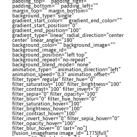
padding_top=”” padding_right=””
padding_bottom=”” padding_left=””
margin_top=”” margin_bottom=””
background_type=”single”
gradient_start_color=”” gradient_end_color=””
gradient_start_position=”0″
gradient_end_position=”100″
gradient_type=”linear” radial_direction=”center
center” linear_angle=”180″
background_color=”” background_image=””
background_image_id=””
background_position=”left top”
background_repeat=”no-repeat”
background_blend_mode=”none”
animation_type=”” animation_direction=”left”
animation_speed=”0.3″ animation_offset=””
filter_type=”regular” filter_hue=”0″
filter_saturation=”100″ filter_brightness=”100″
filter_contrast=”100″ filter_invert=”0″
filter_sepia=”0″ filter_opacity=”100″
filter_blur=”0″ filter_hue_hover=”0″
filter_saturation_hover=”100″
filter_brightness_hover=”100″
filter_contrast_hover=”100″
filter_invert_hover=”0″ filter_sepia_hover=”0″
filter_opacity_hover=”100″
filter_blur_hover=”0″ last=”no”]
[fusion_imageframe image_id=”1775|full”