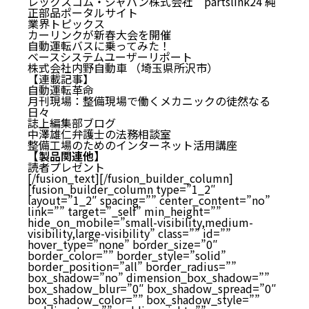
レックスコム・ジャパン株式会社 partslink24 純
正部品ポータルサイト
業界トピックス
カーリンクが新春大会を開催
自動運転バスに乗ってみた！
ベースシステムユーザーリポート
株式会社内野自動車 （埼玉県所沢市）
【連載記事】
自動運転革命
月刊現場：整備現場で働くメカニックの徒然なる
日々
誌上編集部ブログ
中澤雄仁弁護士の法務相談室
整備工場のためのインターネット活用講座
【製品関連他】
読者プレゼント
[/fusion_text][/fusion_builder_column]
[fusion_builder_column type=”1_2″
layout=”1_2″ spacing=”” center_content=”no”
link=”” target=”_self” min_height=””
hide_on_mobile=”small-visibility,medium-
visibility,large-visibility” class=”” id=””
hover_type=”none” border_size=”0″
border_color=”” border_style=”solid”
border_position=”all” border_radius=””
box_shadow=”no” dimension_box_shadow=””
box_shadow_blur=”0″ box_shadow_spread=”0″
box_shadow_color=”” box_shadow_style=””