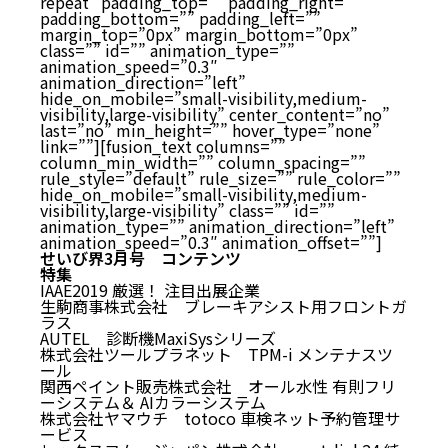
repeat” padding_top=”” padding_right=””
padding_bottom=”” padding_left=””
margin_top=”0px” margin_bottom=”0px”
class=”” id=”” animation_type=””
animation_speed=”0.3″
animation_direction=”left”
hide_on_mobile=”small-visibility,medium-
visibility,large-visibility” center_content=”no”
last=”no” min_height=”” hover_type=”none”
link=””][fusion_text columns=””
column_min_width=”” column_spacing=””
rule_style=”default” rule_size=”” rule_color=””
hide_on_mobile=”small-visibility,medium-
visibility,large-visibility” class=”” id=””
animation_type=”” animation_direction=”left”
animation_speed=”0.3″ animation_offset=””]
せいび界3月号 コンテンツ
特集
IAAE2019 厳選！ 注目出展企業
生駒商事株式会社 ブレーキアシスト用フロントガ
ラス
AUTEL 診断機MaxiSysシリーズ
株式会社ツールプラネット TPM-i メンテナスツ
ール
関西ペイント販売株式会社 オール水性 有則フリ
ーシステム＆ AIカラーシステム
株式会社ヤマウチ totoco 車検ネット予約管理サ
ービス