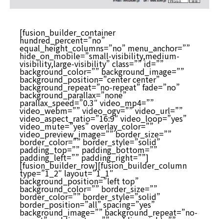
[fusion_builder_container
hundred_percent=”no”
equal_height_columns=”no” menu_anchor=””
hide_on_mobile=”small-visibility,medium-
visibility,large-visibility” class=”” id=””
background_color=”” background_image=””
background_position=”center center”
background_repeat=”no-repeat” fade=”no”
background_parallax=”none”
parallax_speed=”0.3″ video_mp4=””
video_webm=”” video_ogv=”” video_url=””
video_aspect_ratio=”16:9″ video_loop=”yes”
video_mute=”yes” overlay_color=””
video_preview_image=”” border_size=””
border_color=”” border_style=”solid”
padding_top=”” padding_bottom=””
padding_left=”” padding_right=””]
[fusion_builder_row][fusion_builder_column
type=”1_2″ layout=”1_1″
background_position=”left top”
background_color=”” border_size=””
border_color=”” border_style=”solid”
border_position=”all” spacing=”yes”
background_image=”” background_repeat=”no-