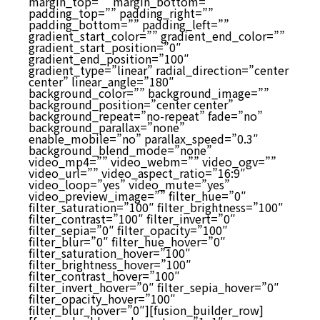
margin_top=”” margin_bottom=””
padding_top=”” padding_right=””
padding_bottom=”” padding_left=””
gradient_start_color=”” gradient_end_color=””
gradient_start_position=”0″
gradient_end_position=”100″
gradient_type=”linear” radial_direction=”center
center” linear_angle=”180″
background_color=”” background_image=””
background_position=”center center”
background_repeat=”no-repeat” fade=”no”
background_parallax=”none”
enable_mobile=”no” parallax_speed=”0.3″
background_blend_mode=”none”
video_mp4=”” video_webm=”” video_ogv=””
video_url=”” video_aspect_ratio=”16:9″
video_loop=”yes” video_mute=”yes”
video_preview_image=”” filter_hue=”0″
filter_saturation=”100″ filter_brightness=”100″
filter_contrast=”100″ filter_invert=”0″
filter_sepia=”0″ filter_opacity=”100″
filter_blur=”0″ filter_hue_hover=”0″
filter_saturation_hover=”100″
filter_brightness_hover=”100″
filter_contrast_hover=”100″
filter_invert_hover=”0″ filter_sepia_hover=”0″
filter_opacity_hover=”100″
filter_blur_hover=”0″][fusion_builder_row]