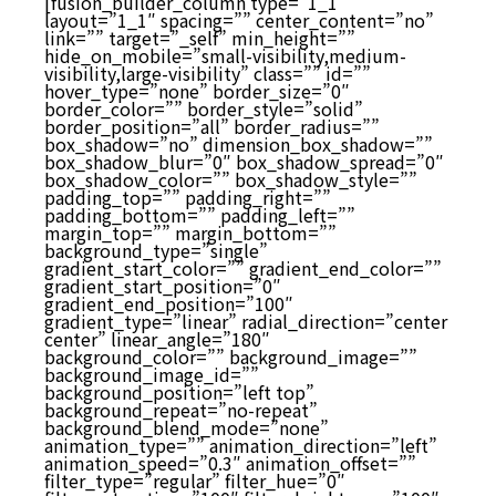
[fusion_builder_column type=”1_1″
layout=”1_1″ spacing=”” center_content=”no”
link=”” target=”_self” min_height=””
hide_on_mobile=”small-visibility,medium-
visibility,large-visibility” class=”” id=””
hover_type=”none” border_size=”0″
border_color=”” border_style=”solid”
border_position=”all” border_radius=””
box_shadow=”no” dimension_box_shadow=””
box_shadow_blur=”0″ box_shadow_spread=”0″
box_shadow_color=”” box_shadow_style=””
padding_top=”” padding_right=””
padding_bottom=”” padding_left=””
margin_top=”” margin_bottom=””
background_type=”single”
gradient_start_color=”” gradient_end_color=””
gradient_start_position=”0″
gradient_end_position=”100″
gradient_type=”linear” radial_direction=”center
center” linear_angle=”180″
background_color=”” background_image=””
background_image_id=””
background_position=”left top”
background_repeat=”no-repeat”
background_blend_mode=”none”
animation_type=”” animation_direction=”left”
animation_speed=”0.3″ animation_offset=””
filter_type=”regular” filter_hue=”0″